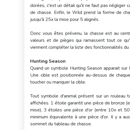
dorées, c'est un détail qu'il ne faut pas néglige
de chasse. Enfin, le Wild prend la forme de ch
jusqu'à 25x la mise pour 5 alignés.
Donc vous êtes prévenu, la chasse est au centr
valeurs et de pièges qui ramassent tout ce qu'i
viennent compléter la liste des fonctionnalités du 
Hunting Season
Quand un symbole Hunting Season apparait sur la 
Une cible est positionnée au-dessus de chaque 
toucher ou manquer la cible.
Tout symbole d'animal présent sur un rouleau t
affichées. 1 étoile garantit une pièce de bronze (e
mise), 3 étoiles une pièce d'or (entre 10x et 50
minimum équivalente à une pièce d'or. Il y a au
sommet du tableau de chasse.