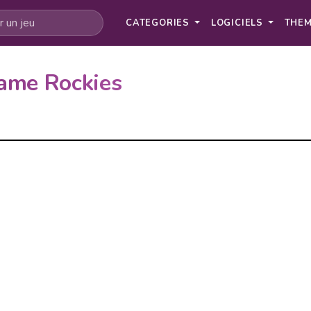
CATEGORIES
LOGICIELS
THE
ame Rockies