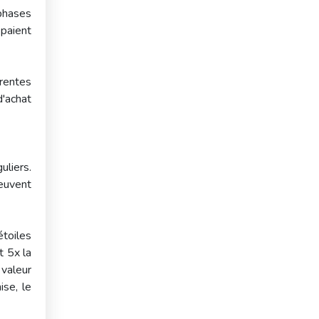
 phases
paient
rentes
d'achat
uliers.
euvent
toiles
t 5x la
 valeur
ise, le