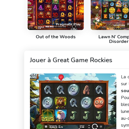
Pragmatic Play
Out of the Woods
Lawn N’ Comp
Disorder
Jouer à
Great Game Rockies
La 
sur
sou
Pour
bles
lun
au-
sym