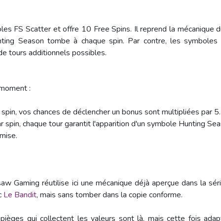
es FS Scatter et offre 10 Free Spins. Il reprend la mécanique 
unting Season tombe à chaque spin. Par contre, les symboles
e tours additionnels possibles.
 moment :
 spin, vos chances de déclencher un bonus sont multipliées par 5.
r spin, chaque tour garantit l'apparition d'un symbole Hunting Sea
mise.
aw Gaming réutilise ici une mécanique déjà aperçue dans la sér
c
Le Bandit
, mais sans tomber dans la copie conforme.
ièges qui collectent les valeurs sont là, mais cette fois adap