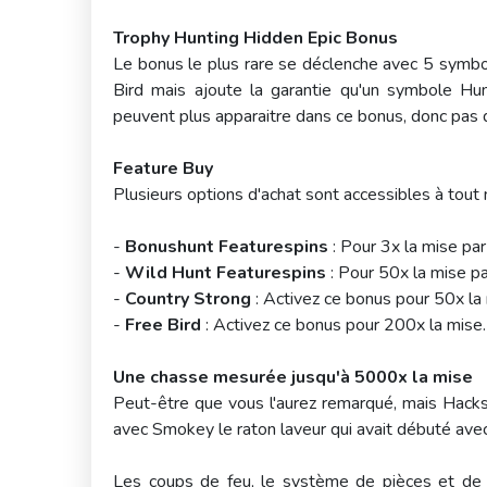
Trophy Hunting Hidden Epic Bonus
Le bonus le plus rare se déclenche avec 5 symbol
Bird mais ajoute la garantie qu'un symbole H
peuvent plus apparaitre dans ce bonus, donc pas d
Feature Buy
Plusieurs options d'achat sont accessibles à tout
-
Bonushunt Featurespins
: Pour 3x la mise par
-
Wild Hunt Featurespins
: Pour 50x la mise pa
-
Country Strong
: Activez ce bonus pour 50x la 
-
Free Bird
: Activez ce bonus pour 200x la mise.
Une chasse mesurée jusqu'à 5000x la mise
Peut-être que vous l'aurez remarqué, mais Hacks
avec Smokey le raton laveur qui avait débuté ave
Les coups de feu, le système de pièces et de p