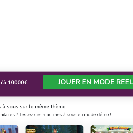
JOUER EN MODE REE
u’à 10000€
 à sous sur le même thème
imilaires ? Testez ces machines à sous en mode démo !