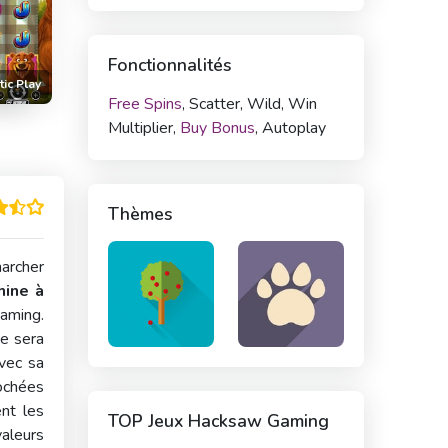
Fonctionnalités
ic Play
Free Spins
, Scatter, Wild, Win
Multiplier,
Buy Bonus
, Autoplay
Thèmes
marcher
hine à
aming.
ne sera
avec sa
rochées
ent les
TOP Jeux Hacksaw Gaming
aleurs