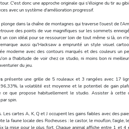
tour. C'est donc une approche originale qui s'éloigne du tir au gibi
ces avec un système d'amélioration progressif.
plonge dans la chaîne de montagnes qui traverse l'ouest de l'A
retrouve des points de vue magnifiques sur les sommets enneigé
st un coin idéal pour se ressourcer loin de tout même si là, on n'
 remarque aussi qu'Hacksaw a emprunté un style visuel cartoo
née moderne avec des contours marqués et des couleurs un pe
'on a l'habitude de voir chez ce studio, ni moins bon ni meilleur
aventurier du jeu.
es
présente une grille de 5 rouleaux et 3 rangées avec 17 lig
 96,33%, la volatilité est moyenne et le potentiel de gain pla
 ce que propose habituellement le studio. Assister à cette 
par spin.
. Les cartes A, K, Q et J occupent les gains faibles avec des pa
te la faune locale des Rocheuses : le castor, le mouflon, l'aigle, 
5x la mise pour le plus fort. Chaque animal affiche entre 1 et 4 