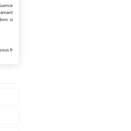
luence
diamant
donc si
sous.fr