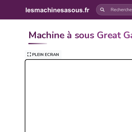
Machine à sous Great G
PLEIN ECRAN