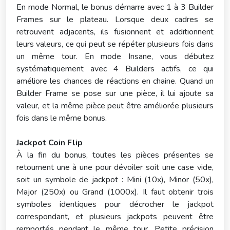
En mode Normal, le bonus démarre avec 1 à 3 Builder
Frames sur le plateau. Lorsque deux cadres se
retrouvent adjacents, ils fusionnent et additionnent
leurs valeurs, ce qui peut se répéter plusieurs fois dans
un même tour. En mode Insane, vous débutez
systématiquement avec 4 Builders actifs, ce qui
améliore les chances de réactions en chaine. Quand un
Builder Frame se pose sur une pièce, il lui ajoute sa
valeur, et la même pièce peut être améliorée plusieurs
fois dans le même bonus.
Jackpot Coin Flip
À la fin du bonus, toutes les pièces présentes se
retournent une à une pour dévoiler soit une case vide,
soit un symbole de jackpot : Mini (10x), Minor (50x),
Major (250x) ou Grand (1000x). Il faut obtenir trois
symboles identiques pour décrocher le jackpot
correspondant, et plusieurs jackpots peuvent être
remportés pendant le même tour. Petite précision