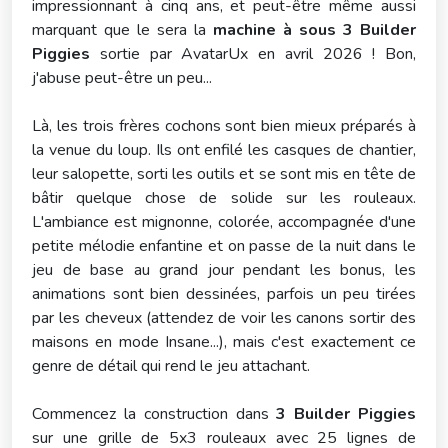
impressionnant à cinq ans, et peut-être même aussi
marquant que le sera la
machine à sous 3 Builder
Piggies
sortie par AvatarUx en avril 2026 ! Bon,
j'abuse peut-être un peu...
Là, les trois frères cochons sont bien mieux préparés à
la venue du loup. Ils ont enfilé les casques de chantier,
leur salopette, sorti les outils et se sont mis en tête de
bâtir quelque chose de solide sur les rouleaux.
L'ambiance est mignonne, colorée, accompagnée d'une
petite mélodie enfantine et on passe de la nuit dans le
jeu de base au grand jour pendant les bonus, les
animations sont bien dessinées, parfois un peu tirées
par les cheveux (attendez de voir les canons sortir des
maisons en mode Insane...), mais c'est exactement ce
genre de détail qui rend le jeu attachant.
Commencez la construction dans
3 Builder Piggies
sur une grille de 5x3 rouleaux avec 25 lignes de