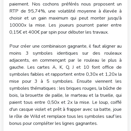
paiement. Nos cochons préférés nous proposent un
RTP de 95,74%, une volatilité moyenne à élevée à
choisir et un gain maximum qui peut monter jusqu'à
10000x la mise. Les joueurs pourront parier entre
0,15€ et 400€ par spin pour débuter les travaux.
Pour créer une combinaison gagnante, il faut aligner au
moins 3 symboles identiques sur des rouleaux
adjacents, en commençant par le rouleau le plus à
gauche. Les cartes A, K, Q, J et 10 font office de
symboles faibles et rapportent entre 0,30x et 1,20x la
mise pour 3 à 5 symboles. Ensuite viennent les
symboles thématiques : les briques rouges, la bûche de
bois, la brouette de paille, le marteau et la truelle, qui
paient tous entre 0,50x et 2x la mise. Le loup, coiffé
d'un casque violet et prêt à frapper avec sa batte, joue
le rôle de Wild et remplace tous les symboles sauf les
bonus pour compléter les lignes gagnantes.