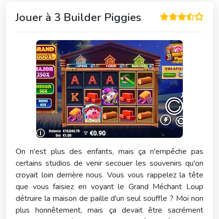
Jouer à
3 Builder Piggies
On n'est plus des enfants, mais ça n'empêche pas
certains studios de venir secouer les souvenirs qu'on
croyait loin derrière nous. Vous vous rappelez la tête
que vous faisiez en voyant le Grand Méchant Loup
détruire la maison de paille d'un seul souffle ? Moi non
plus honnêtement, mais ça devait être sacrément