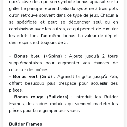
qui s'active dès que son symbole bonus apparait sur la
grille. Le principe reprend celui du système à trois pots
qu'on retrouve souvent dans ce type de jeux. Chacun a
sa spécificité et peut se déclencher seul ou en
combinaison avec les autres, ce qui permet de cumuler
les effets lors d'un même bonus. La valeur de départ
des respins est toujours de 3.
-
Bonus bleu (+Spins)
: Ajoute jusqu'à 2 tours
supplémentaires pour augmenter vos chances de
collecter des pièces.
-
Bonus vert (Grid)
: Agrandit la grille jusqu'à 7x5,
offrant beaucoup plus d'espace pour accueillir des
pièces.
-
Bonus rouge (Builders)
: Introduit les Builder
Frames, des cadres mobiles qui viennent marteler les
pièces pour faire grimper leur valeur.
Builder Frames