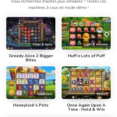
Vous recherchez d'autres jeux similaires ? Testez ces
machines à sous en mode démo !
Peter & Sons
Light & Wonder
Greedy Alice 2 Bigger
Huff n Lots of Puff
Bites
QuickSpin
BetSoft
Honeylock’s Pots
Once Again Upon A
Time : Hold & Win