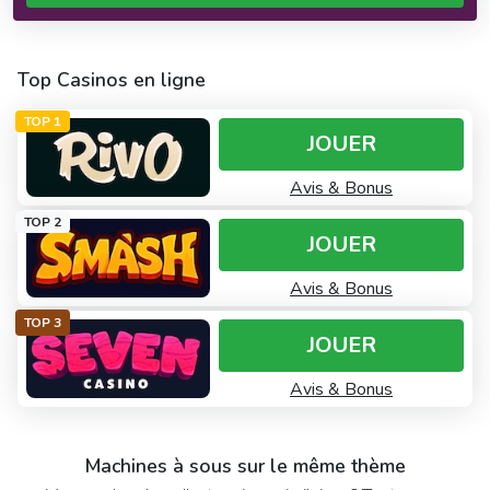
Top Casinos en ligne
TOP 1
JOUER
Avis & Bonus
TOP 2
JOUER
Avis & Bonus
TOP 3
JOUER
Avis & Bonus
Machines à sous sur le même thème