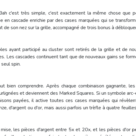
Bah c'est très simple, c'est exactement la même chose que p
ue en cascade enrichie par des cases marquées qui se transform
ut de son nez sur la grille, accompagné de trois bonus à débloquer
s ayant participé au cluster sont retirés de la grille et de n
s. Les cascades continuent tant que de nouveaux gains se forme
seul spin.
l faut bien comprendre. Après chaque combinaison gagnante, le
urlignées et deviennent des Marked Squares. Si un symbole arc-
naisons payées, il active toutes ces cases marquées qui révèlen
e, d'argent ou d'or, mais aussi parfois un trèfle à quatre feuille
mise, les pièces d'argent entre 5x et 20x, et les pièces d'or 