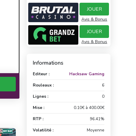
JOUER
Avis & Bonus
JOUER
Avis & Bonus
Informations
Editeur :
Hacksaw Gaming
L
Rouleaux :
6
Lignes :
0
Mise :
0.10€ à 400.00€
RTP :
96.41%
Volatilité :
Moyenne