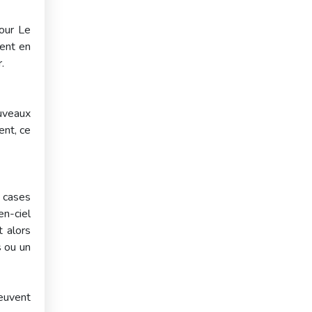
our Le
ent en
.
ouveaux
nt, ce
s cases
en-ciel
t alors
s ou un
peuvent