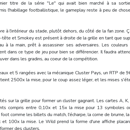
mier titre de la série "Le" qui avait bien marché à sa sortie
rmis l'habillage footballistique, le gameplay reste à peu de chos
 à l'intérieur du stade, plutôt dehors, du côté de la fan zone. 
e-tête et Smokey est présent à droite de la grille en tant que su
au à la main, prêt à assassiner ses adversaires. Les couleurs
nt dans ce type de jeu pour bien se différencier. Il faudra atten
ouver dans les gradins, au coeur de la compétition.
uleaux et 5 rangées avec la mécanique Cluster Pays, un RTP de
tteint 2500x la mise, pour le coup assez léger, et les mises s'é
s sur la grille pour former un cluster gagnant. Les cartes A, K, 
ents compris entre 0,10x et 15x la mise pour 13 symboles ou
 foot comme les billets du match, l'écharpe, la corne de brume, l
0x et 100x la mise. Le Wild prend la forme d'une affiche placa
former des clusters.