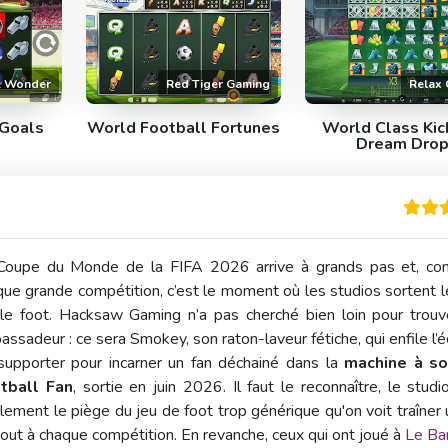
& Wonder
Red Tiger Gaming
Relax
 Goals
World Football Fortunes
World Class Kic
Dream Dro
Coupe du Monde de la FIFA 2026 arrive à grands pas et, c
que grande compétition, c’est le moment où les studios sortent l
 le foot. Hacksaw Gaming n’a pas cherché bien loin pour trouv
ssadeur : ce sera Smokey, son raton-laveur fétiche, qui enfile l’
supporter pour incarner un fan déchainé dans la
machine à s
tball Fan
, sortie en juin 2026. Il faut le reconnaître, le studi
lement le piège du jeu de foot trop générique qu'on voit traîner
out à chaque compétition. En revanche, ceux qui ont joué à
Le Ba