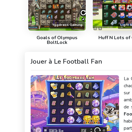
Yggdrasil Gaming
Light 
Goals of Olympus
Huff N Lots of
BoltLock
Jouer à
Le Football Fan
La 
cha
sur
amba
de 
Foo
habi
part