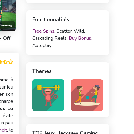
Fonctionnalités
 Gaming
Free Spins
, Scatter, Wild,
k Off
Cascading Reels,
Buy Bonus
,
p
Autoplay
Thèmes
omme à
eur jeu
er son
écharpe
ous Le
o évite
 un peu
ndit
, le
TOP Jeux Hacksaw Gaming