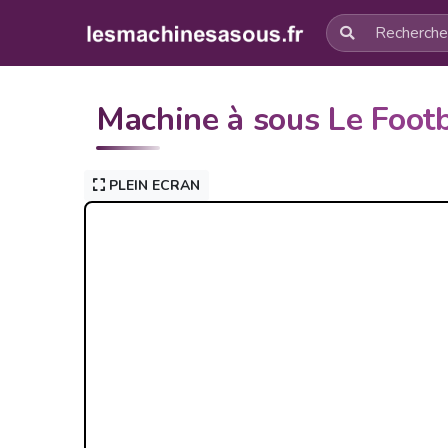
Machine à sous Le Footb
PLEIN ECRAN