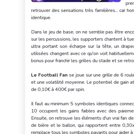
pre
retrouver des sensations très familières... car ho
identique.
Dans le jeu de base, on ne semble pas être encore
sur les percussions, les supporters chantent à tu
ultra portant son écharpe sur la tête, un drape
utilisées changent avec ce qu'on voit habituelleme
bonus pour franchir les grilles du stade et se retr
Le Football Fan
se joue sur une grille de 6 ro
et une volatilité moyenne. Le potentiel de gain a
de 0,10€ à 400€ par spin.
Il faut au minimum 5 symboles identiques connecté
10 occupent les gains faibles avec des paiem
Ensuite, on retrouve les éléments d'un vrai fan de
de bière et le ballon, qui rapportent entre 0,3
remplace tous les symboles payants pour aider à 