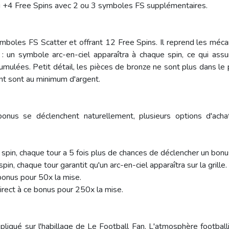
u +4 Free Spins avec 2 ou 3 symboles FS supplémentaires.
ymboles FS Scatter et offrant 12 Free Spins. Il reprend les méc
: un symbole arc-en-ciel apparaîtra à chaque spin, ce qui assu
ulées. Petit détail, les pièces de bronze ne sont plus dans le 
ent sont au minimum d'argent.
onus se déclenchent naturellement, plusieurs options d'acha
 spin, chaque tour a 5 fois plus de chances de déclencher un bonu
pin, chaque tour garantit qu'un arc-en-ciel apparaîtra sur la grille.
bonus pour 50x la mise.
irect à ce bonus pour 250x la mise.
e
iqué sur l'habillage de Le Football Fan. L'atmosphère football