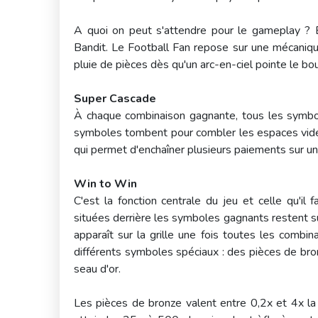
A quoi on peut s'attendre pour le gameplay ? 
Bandit. Le Football Fan repose sur une mécaniq
pluie de pièces dès qu'un arc-en-ciel pointe le bo
Super Cascade
À chaque combinaison gagnante, tous les symbole
symboles tombent pour combler les espaces vide
qui permet d'enchaîner plusieurs paiements sur un 
Win to Win
C'est la fonction centrale du jeu et celle qu'i
situées derrière les symboles gagnants restent s
apparaît sur la grille une fois toutes les combi
différents symboles spéciaux : des pièces de bronz
seau d'or.
Les pièces de bronze valent entre 0,2x et 4x la 