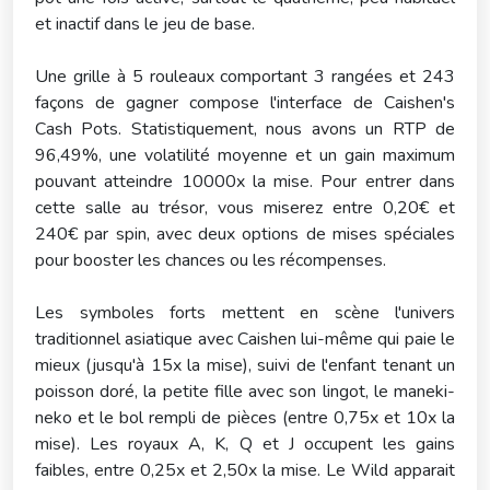
et inactif dans le jeu de base.
Une grille à 5 rouleaux comportant 3 rangées et 243
façons de gagner compose l'interface de Caishen's
Cash Pots. Statistiquement, nous avons un RTP de
96,49%, une volatilité moyenne et un gain maximum
pouvant atteindre 10000x la mise. Pour entrer dans
cette salle au trésor, vous miserez entre 0,20€ et
240€ par spin, avec deux options de mises spéciales
pour booster les chances ou les récompenses.
Les symboles forts mettent en scène l'univers
traditionnel asiatique avec Caishen lui-même qui paie le
mieux (jusqu'à 15x la mise), suivi de l'enfant tenant un
poisson doré, la petite fille avec son lingot, le maneki-
neko et le bol rempli de pièces (entre 0,75x et 10x la
mise). Les royaux A, K, Q et J occupent les gains
faibles, entre 0,25x et 2,50x la mise. Le Wild apparait