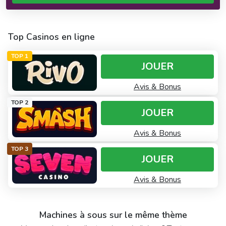
Top Casinos en ligne
TOP 1
JOUER
Avis & Bonus
TOP 2
JOUER
Avis & Bonus
TOP 3
JOUER
Avis & Bonus
Machines à sous sur le même thème