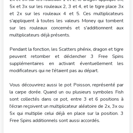
5x et 3x sur les rouleaux 2, 3 et 4, et le tigre place 3x
et 2x sur les rouleaux 4 et 5. Ces multiplicateurs
s'appliquent à toutes les valeurs Money qui tombent
sur les rouleaux concernés et s'additionnent aux
multiplicateurs déjà présents.
Pendant la fonction, les Scatters phénix, dragon et tigre
peuvent retomber et déclencher 3 Free Spins
supplémentaires en activant éventuellement les
modificateurs qui ne l'étaient pas au départ.
Vous découvrirez aussi le pot Poisson, représenté par
la carpe dorée. Quand un ou plusieurs symboles Fish
sont collectés dans ce pot, entre 3 et 6 positions à
l'écran reçoivent un multiplicateur aléatoire de 2x, 3x ou
5x qui multiplie celui déjà en place sur la position. 3
Free Spins additionnels sont aussi accordés.