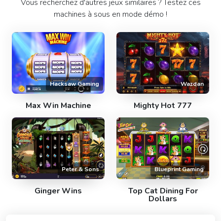
Vous recherchez d'autres jeux similaires ? Testez ces
machines à sous en mode démo !
Hacksaw Gaming
Wazdan
Max Win Machine
Mighty Hot 777
Peter & Sons
Blueprint Gaming
Ginger Wins
Top Cat Dining For
Dollars