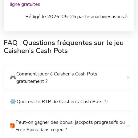
ligne gratuites
Rédigé le
2026-05-25 par
lesmachinesasous.fr
FAQ : Questions fréquentes sur le jeu
Caishen’s Cash Pots
Comment jouer à Caishen’s Cash Pots
🎮
gratuitement ?
⚙️
Quel est le RTP de Caishen’s Cash Pots ?
Peut-on gagner des bonus, jackpots progressifs ou
🎁
Free Spins dans ce jeu ?