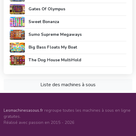
Gates Of Olympus
Sweet Bonanza
Sumo Supreme Megaways
Big Bass Floats My Boat
The Dog House MultiHold
Liste des machines à sous
Lesmachinesasous.fr
regroupe toutes les machines à sous en ligne
gratuites.
Réalisé avec passion en 2015 - 2026