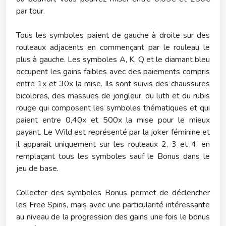
par tour.
Tous les symboles paient de gauche à droite sur des
rouleaux adjacents en commençant par le rouleau le
plus à gauche. Les symboles A, K, Q et le diamant bleu
occupent les gains faibles avec des paiements compris
entre 1x et 30x la mise. Ils sont suivis des chaussures
bicolores, des massues de jongleur, du luth et du rubis
rouge qui composent les symboles thématiques et qui
paient entre 0,40x et 500x la mise pour le mieux
payant. Le Wild est représenté par la joker féminine et
il apparait uniquement sur les rouleaux 2, 3 et 4, en
remplaçant tous les symboles sauf le Bonus dans le
jeu de base.
Collecter des symboles Bonus permet de déclencher
les Free Spins, mais avec une particularité intéressante
au niveau de la progression des gains une fois le bonus