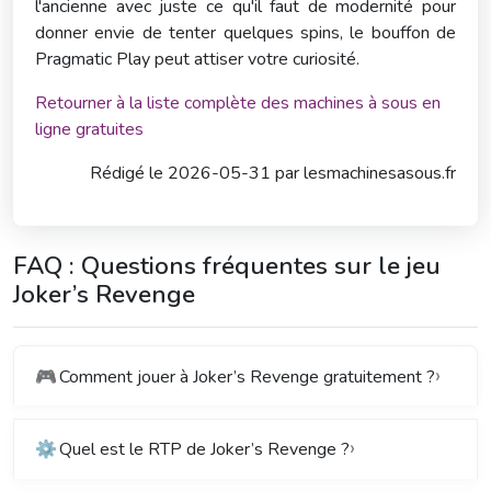
l'ancienne avec juste ce qu'il faut de modernité pour
donner envie de tenter quelques spins, le bouffon de
Pragmatic Play peut attiser votre curiosité.
Retourner à la liste complète des machines à sous en
ligne gratuites
Rédigé le
2026-05-31 par
lesmachinesasous.fr
FAQ : Questions fréquentes sur le jeu
Joker’s Revenge
🎮
Comment jouer à Joker’s Revenge gratuitement ?
⚙️
Quel est le RTP de Joker’s Revenge ?