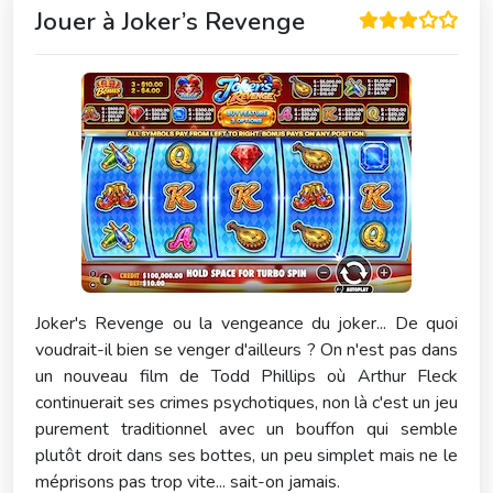
Jouer à
Joker’s Revenge
Joker's Revenge ou la vengeance du joker... De quoi
voudrait-il bien se venger d'ailleurs ? On n'est pas dans
un nouveau film de Todd Phillips où Arthur Fleck
continuerait ses crimes psychotiques, non là c'est un jeu
purement traditionnel avec un bouffon qui semble
plutôt droit dans ses bottes, un peu simplet mais ne le
méprisons pas trop vite... sait-on jamais.