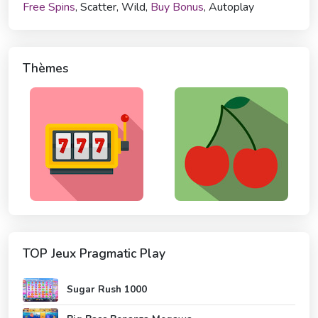
Free Spins
, Scatter, Wild,
Buy Bonus
, Autoplay
Thèmes
TOP Jeux Pragmatic Play
Sugar Rush 1000