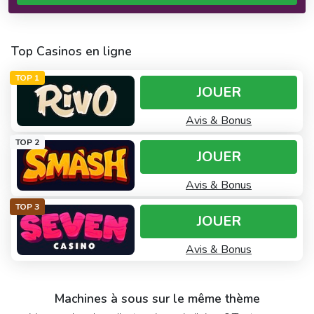
Top Casinos en ligne
TOP 1
JOUER
Avis & Bonus
TOP 2
JOUER
Avis & Bonus
TOP 3
JOUER
Avis & Bonus
Machines à sous sur le même thème