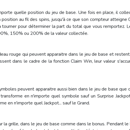
orte quelle position du jeu de base. Une fois en place, il colle
 position au fil des spins, jusqu'à ce que son compteur atteigne 
tourner pour déterminer la part du total que vous remportez. L
%, 150% ou 200% de la valeur collectée.
au rouge qui peuvent apparaitre dans le jeu de base et restent
aissent dans le cadre de la fonction Claim Win, leur valeur s'acc
mboles peuvent apparaitre aussi bien dans le jeu de base que 
 transforme en n'importe quel symbole sauf un Surprise Jackpo
rme en n'importe quel Jackpot... sauf le Grand.
ur la grille, dans le jeu de base comme dans le bonus. Pendant le