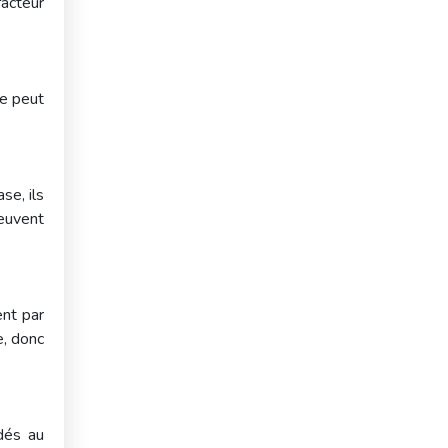
facteur
ne peut
se, ils
peuvent
ent par
e, donc
rdés au