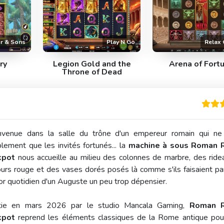
er & Sons
Play N Go
Relax
ry
Legion Gold and the
Arena of Fort
Throne of Dead
nvenue dans la salle du trône d'un empereur romain qui ne 
blement que les invités fortunés... la
machine à sous Roman 
kpot
nous accueille au milieu des colonnes de marbre, des ride
ours rouge et des vases dorés posés là comme s'ils faisaient pa
or quotidien d'un Auguste un peu trop dépensier.
tie en mars 2026 par le studio Mancala Gaming,
Roman R
kpot
reprend les éléments classiques de la Rome antique pou