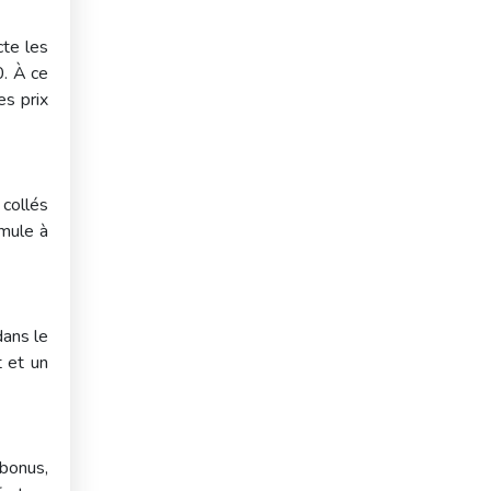
cte les
0. À ce
es prix
 collés
umule à
dans le
t et un
 bonus,