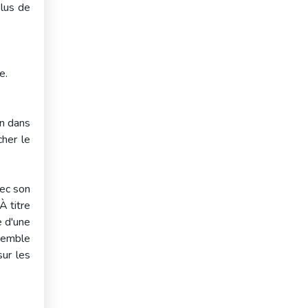
plus de
e.
n dans
her le
vec son
À titre
e d'une
 semble
sur les