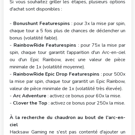
Si vous souhaitez griller les étapes, plusieurs options
d'achat sont disponibles :
-
Bonushunt Featurespins
: pour 3x la mise par spin,
chaque tour a 5 fois plus de chances de déclencher un
bonus (volatilité faible).
-
RainbowRide Featurespins
: pour 75x la mise par
spin, chaque tour garantit l'apparition d'un Arc-en-ciel
ou d'un Epic Rainbow, avec une valeur de pièce
minimale de 1x (volatilité moyenne).
-
RainbowRide Epic Drop Featurespins
: pour 500x
la mise par spin, chaque tour garantit un Epic Rainbow,
valeur de pièce minimale de 1x (volatilité très élevée).
-
Arc Adventure
: activez ce bonus pour 60x la mise.
-
Clover the Top
: activez ce bonus pour 250x la mise.
À la recherche du chaudron au bout de l'arc-en-
ciel
Hacksaw Gaming ne s'est pas contenté d'ajouter un