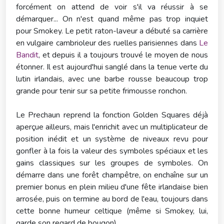
forcément on attend de voir s'il va réussir à se
démarquer... On n'est quand même pas trop inquiet
pour Smokey. Le petit raton-laveur a débuté sa carrière
en vulgaire cambrioleur des ruelles parisiennes dans
Le
Bandit
, et depuis il a toujours trouvé le moyen de nous
étonner. Il est aujourd'hui sanglé dans la tenue verte du
lutin irlandais, avec une barbe rousse beaucoup trop
grande pour tenir sur sa petite frimousse ronchon.
Le Prechaun reprend la fonction Golden Squares déjà
aperçue ailleurs, mais l'enrichit avec un multiplicateur de
position inédit et un système de niveaux revu pour
gonfler à la fois la valeur des symboles spéciaux et les
gains classiques sur les groupes de symboles. On
démarre dans une forêt champêtre, on enchaîne sur un
premier bonus en plein milieu d'une fête irlandaise bien
arrosée, puis on termine au bord de l'eau, toujours dans
cette bonne humeur celtique (même si Smokey, lui,
garde son regard de bougon).