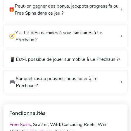
Peut-on gagner des bonus, jackpots progressifs ou
🎁
Free Spins dans ce jeu ?
Y a-t-il des machines à sous similaires à Le
🧭
Prechaun ?
📱
Est-il possible de jouer sur mobile à Le Prechaun ?
Sur quel casino pouvons-nous jouer à Le
🎮
Prechaun ?
Fonctionnalités
Free Spins
, Scatter, Wild, Cascading Reels, Win