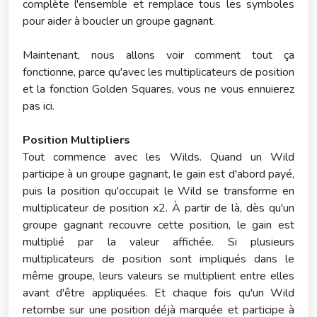
complète l'ensemble et remplace tous les symboles
pour aider à boucler un groupe gagnant.
Maintenant, nous allons voir comment tout ça
fonctionne, parce qu'avec les multiplicateurs de position
et la fonction Golden Squares, vous ne vous ennuierez
pas ici.
Position Multipliers
Tout commence avec les Wilds. Quand un Wild
participe à un groupe gagnant, le gain est d'abord payé,
puis la position qu'occupait le Wild se transforme en
multiplicateur de position x2. À partir de là, dès qu'un
groupe gagnant recouvre cette position, le gain est
multiplié par la valeur affichée. Si plusieurs
multiplicateurs de position sont impliqués dans le
même groupe, leurs valeurs se multiplient entre elles
avant d'être appliquées. Et chaque fois qu'un Wild
retombe sur une position déjà marquée et participe à