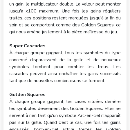
un gain, le multiplicateur double. La valeur peut monter
jusqu'à x100 maximum. Une fois les gains réguliers
traités, ces positions restent marquées jusqu'à la fin du
spin et se comportent comme des Golden Squares, ce
qui nous amène justement à la pièce maîtresse du jeu.
Super Cascades
À chaque groupe gagnant, tous les symboles du type
concerné disparaissent de la grille et de nouveaux
symboles tombent pour combler les trous. Les
cascades peuvent ainsi enchaîner les gains successifs
tant que de nouvelles combinaisons se forment.
Golden Squares
À chaque groupe gagnant, les cases situées derrière
les symboles deviennent des Golden Squares. Elles ne
servent à rien tant qu'un symbole Arc-en-ciel n'apparaît
pas sur la grille. Quand c'est le cas, une fois les gains
encaissés, l'Arc-en-ciel active toutes les Golden