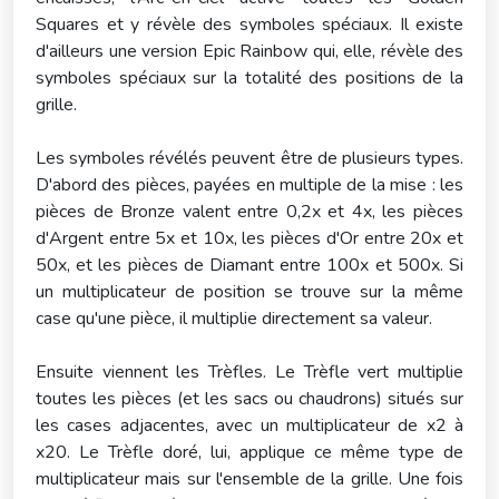
Squares et y révèle des symboles spéciaux. Il existe
d'ailleurs une version Epic Rainbow qui, elle, révèle des
symboles spéciaux sur la totalité des positions de la
grille.
Les symboles révélés peuvent être de plusieurs types.
D'abord des pièces, payées en multiple de la mise : les
pièces de Bronze valent entre 0,2x et 4x, les pièces
d'Argent entre 5x et 10x, les pièces d'Or entre 20x et
50x, et les pièces de Diamant entre 100x et 500x. Si
un multiplicateur de position se trouve sur la même
case qu'une pièce, il multiplie directement sa valeur.
Ensuite viennent les Trèfles. Le Trèfle vert multiplie
toutes les pièces (et les sacs ou chaudrons) situés sur
les cases adjacentes, avec un multiplicateur de x2 à
x20. Le Trèfle doré, lui, applique ce même type de
multiplicateur mais sur l'ensemble de la grille. Une fois