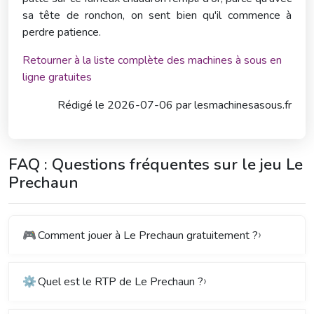
sa tête de ronchon, on sent bien qu'il commence à
perdre patience.
Retourner à la liste complète des machines à sous en
ligne gratuites
Rédigé le
2026-07-06 par
lesmachinesasous.fr
FAQ : Questions fréquentes sur le jeu Le
Prechaun
🎮
Comment jouer à Le Prechaun gratuitement ?
⚙️
Quel est le RTP de Le Prechaun ?