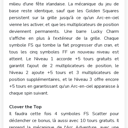
milieu d'une fête irlandaise. La mécanique du jeu de
base reste identique, sauf que les Golden Squares
persistent sur la grille jusqu'à ce qu'un Arc-en-ciel
vienne les activer, et que les multiplicateurs de position
deviennent permanents. Une barre Lucky Charm
s'affiche en plus à l'extérieur de la grille. Chaque
symbole FS qui tombe la fait progresser d'un cran, et
tous les cinq symboles FF un nouveau niveau est
atteint. Le Niveau 1 accorde +5 tours gratuits et
garantit l'ajout de 2 multiplicateurs de position, le
Niveau 2 ajoute +5 tours et 3 multiplicateurs de
position supplémentaires, et le Niveau 3 offre encore
+5 tours en garantissant qu'un Arc-en-ciel apparaisse à
chaque spin suivant.
Clover the Top
Il faudra cette fois 4 symboles FS Scatter pour
déclencher ce bonus, là aussi avec 10 tours gratuits. Il
reprend la mécanique de l'Arc Adventure, avec une