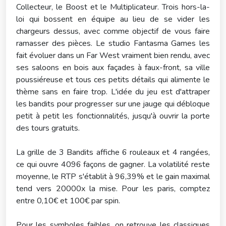
Collecteur, le Boost et le Multiplicateur. Trois hors-la-
loi qui bossent en équipe au lieu de se vider les
chargeurs dessus, avec comme objectif de vous faire
ramasser des pièces. Le studio Fantasma Games les
fait évoluer dans un Far West vraiment bien rendu, avec
ses saloons en bois aux façades à faux-front, sa ville
poussiéreuse et tous ces petits détails qui alimente le
thème sans en faire trop. L'idée du jeu est d'attraper
les bandits pour progresser sur une jauge qui débloque
petit à petit les fonctionnalités, jusqu'à ouvrir la porte
des tours gratuits.
La grille de 3 Bandits affiche 6 rouleaux et 4 rangées,
ce qui ouvre 4096 façons de gagner. La volatilité reste
moyenne, le RTP s'établit à 96,39% et le gain maximal
tend vers 20000x la mise. Pour les paris, comptez
entre 0,10€ et 100€ par spin.
Pour les symboles faibles, on retrouve les classiques