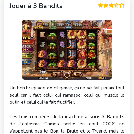
Jouer à
3 Bandits
Un bon braquage de diligence, ça ne se fait jamais tout
seul car il faut celui qui ramasse, celui qui muscle le
butin et celui qui le fait fructifier.
Les trois compères de la
machine à sous 3 Bandits
de Fantasma Games sortie en aout 2026 ne
s'appellent pas le Bon, la Brute et le Truand, mais le