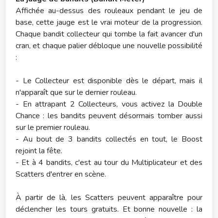
Affichée au-dessus des rouleaux pendant le jeu de
base, cette jauge est le vrai moteur de la progression.
Chaque bandit collecteur qui tombe la fait avancer d'un
cran, et chaque palier débloque une nouvelle possibilité
:
- Le Collecteur est disponible dès le départ, mais il
n'apparaît que sur le dernier rouleau.
- En attrapant 2 Collecteurs, vous activez la Double
Chance : les bandits peuvent désormais tomber aussi
sur le premier rouleau.
- Au bout de 3 bandits collectés en tout, le Boost
rejoint la fête.
- Et à 4 bandits, c'est au tour du Multiplicateur et des
Scatters d'entrer en scène.
À partir de là, les Scatters peuvent apparaître pour
déclencher les tours gratuits. Et bonne nouvelle : la