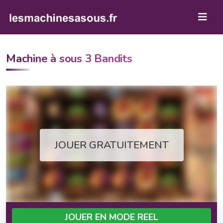
Machine à sous 3 Bandits
JOUER GRATUITEMENT
JOUER EN MODE REEL