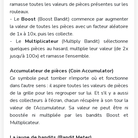
ramasse toutes les valeurs de pièces présentes sur les
rouleaux.
- Le
Boost
(Boost Bandit) commence par augmenter
la valeur de toutes les pièces avec un facteur aléatoire
de 1x à 10x, puis les collecte.
- Le
Multiplicateur
(Multiply Bandit) sélectionne
quelques pièces au hasard, multiplie leur valeur (de 2x
jusqu'à 100x) et ramasse l'ensemble.
Accumulateur de pièces (Coin Accumulator)
Ce symbole peut tomber n'importe où et fonctionne
dans l'autre sens : il aspire toutes les valeurs de pièces
de la grille pour les regrouper sur lui. Et s'il y a aussi
des collecteurs à l'écran, chacun récupère à son tour la
valeur de l'Accumulateur. Sa valeur ne peut être ni
boostée ni multipliée par les bandits Boost et
Multiplicateur.
La jauge de bandits (Bandit Meter)