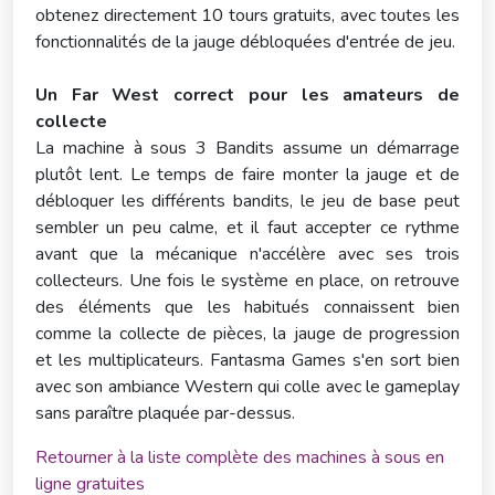
obtenez directement 10 tours gratuits, avec toutes les
fonctionnalités de la jauge débloquées d'entrée de jeu.
Un Far West correct pour les amateurs de
collecte
La machine à sous 3 Bandits assume un démarrage
plutôt lent. Le temps de faire monter la jauge et de
débloquer les différents bandits, le jeu de base peut
sembler un peu calme, et il faut accepter ce rythme
avant que la mécanique n'accélère avec ses trois
collecteurs. Une fois le système en place, on retrouve
des éléments que les habitués connaissent bien
comme la collecte de pièces, la jauge de progression
et les multiplicateurs. Fantasma Games s'en sort bien
avec son ambiance Western qui colle avec le gameplay
sans paraître plaquée par-dessus.
Retourner à la liste complète des machines à sous en
ligne gratuites