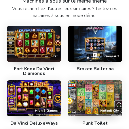
Machines à sous sur le même thème
Vous recherchez d'autres jeux similaires ? Testez ces
machines à sous en mode démo !
IGT
GameArt
Fort Knox Da Vinci
Broken Ballerina
Diamonds
High 5 Games
Nolimit City
Da Vinci DeluxeWays
Punk Toilet