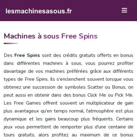
Machines à sous Free Spins
Des
Free Spins
sont des crédits gratuits offerts en bonus
dans différentes machines à sous, vous pourrez profiter
davantage de vos machines préférées grâce aux différents
types de Free Spins. Ils s'enclenchent souvent lorsque vous
obtenez une succession de symboles Scatter ou Bonus, on
peut aussi en obtenir dans des bonus Click Me ou Pick Me.
Les Free Games offrent souvent un multiplicateur de gain
plus avantageux qu'en temps normal, l'atmosphère est plus
dynamique et les gains beaucoup plus fréquents. Certains
jeux vous permettent de remporter plus d'une centaine de
tours gratuits, alors profitez au maximum de ce bonus