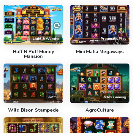
Light & Wonder
Pragmatic Play
Huff N Puff Money
Mini Mafia Megaways
Mansion
Slotmill
Relax Gaming
Wild Bison Stampede
AgroCulture