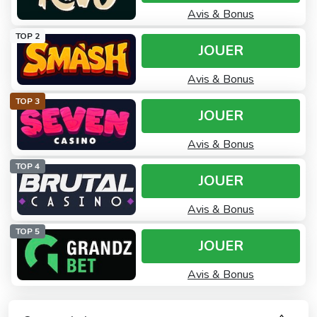
Avis & Bonus
TOP 2
JOUER
Avis & Bonus
TOP 3
JOUER
Avis & Bonus
TOP 4
JOUER
Avis & Bonus
TOP 5
JOUER
Avis & Bonus