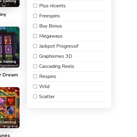
w Gaming
Plus récents
iny
Freespins
Buy Bonus
Megaways
Jackpot Progressif
Graphismes 3D
x Gaming
Cascading Reels
er Dream
Respins
Wild
Scatter
Win Multiplier
Mini Jeux Bonus
(Gamevy)
Pick Me
tunes