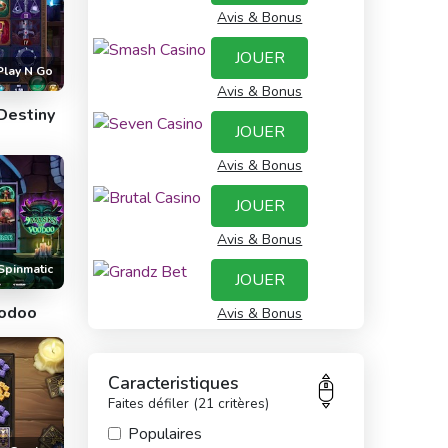
Avis & Bonus
JOUER
Play N Go
Avis & Bonus
Destiny
JOUER
Avis & Bonus
JOUER
Avis & Bonus
Spinmatic
JOUER
oodoo
Avis & Bonus
Caracteristiques
Faites défiler (21 critères)
Populaires