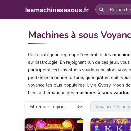
Machines à sous Voyanc
Cette catégorie regroupe l'ensemble des
machine
sur l'astrologie. En rejoignant l'un de ces jeux, vo
participer à certains rituels vaudous ou alors vous
peut-être la bonne fortune, quoi qu'il en soit, vo
voyance les plus populaires, il y a Gypsy Moon d
bien la thématique des
machines à sous vaudou
Filtrer par logiciel
Thème sélectionné