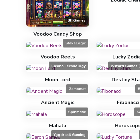
Zodiac Cha
BF Games
Voodoo Candy Shop
StakeLogic
Voodoo Reels
Lucky Zodi
Casino Technology
Wizard Games (
Moon Lord
Destiny Sta
Gamomat
Ancient Magic
Fibonacci
Spinmatic
K
Mahala
Horoscop
Yggdrasil Gaming