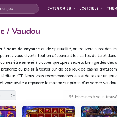
CATEGORIES
LOGICIELS
THE
e / Vaudou
s à sous de voyance
ou de spiritualité, on trouvera aussi des j
us pourrez vous divertir tout en découvrant les cartes de tarot dans
 pourriez être amené à trouver quelques secrets bien gardés des 
us prendrez du plaisir à tester l'un de ces jeux de casino grat
e l'éditeur IGT. Nous vous recommandons aussi de tester un jeu 
et vous invite à rejoindre la maison sur pilotis d'un sorcier vaudou.
66 Machines à sous trouv