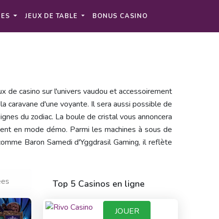
MES
JEUX DE TABLE
BONUS CASINO
eux de casino sur l'univers vaudou et accessoirement
 la caravane d'une voyante. Il sera aussi possible de
signes du zodiac. La boule de cristal vous annoncera
uitement en mode démo. Parmi les machines à sous de
comme Baron Samedi d'Yggdrasil Gaming, il reflète
ées
Top 5 Casinos en ligne
JOUER